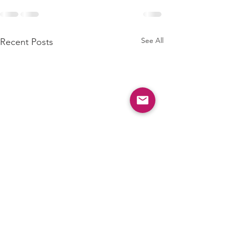
See All
Recent Posts
Shofetim: why "
tzedek"?